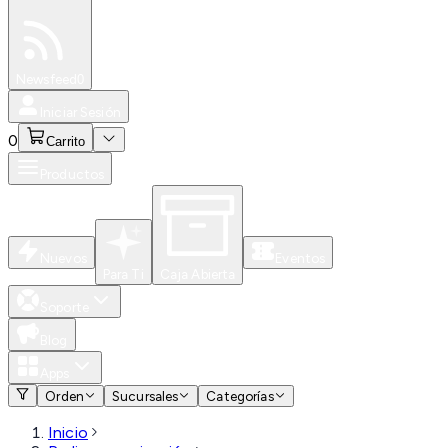
Especiales
Newsfeed
0
Iniciar Sesión
0
Carrito
Productos
Nuevos
Eventos
Para Ti
Caja Abierta
Soporte
Blog
Apps
Orden
Sucursales
Categorías
Inicio