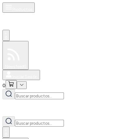
Productos
0
Especiales
Newsfeed
0
Iniciar Sesión
0
0