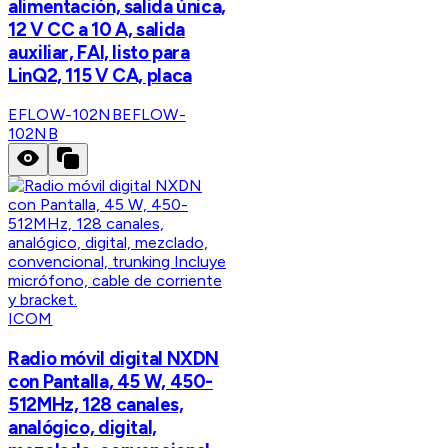
alimentación, salida única,
12 V CC a 10 A, salida
auxiliar, FAI, listo para
LinQ2, 115 V CA, placa
EFLOW-102NB
EFLOW-
102NB
ICOM
Radio móvil digital NXDN
con Pantalla, 45 W, 450-
512MHz, 128 canales,
analógico, digital,