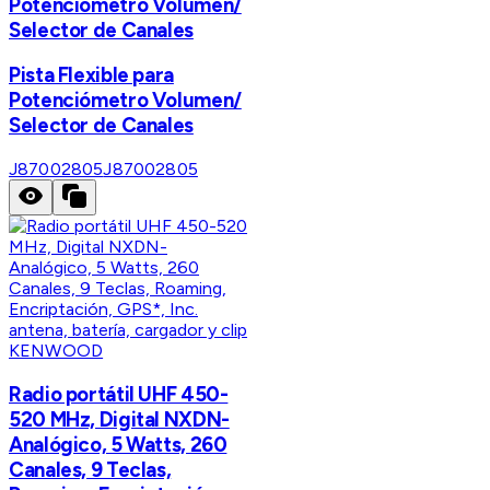
Potenciómetro Volumen/
Selector de Canales
Pista Flexible para
Potenciómetro Volumen/
Selector de Canales
J87002805
J87002805
KENWOOD
Radio portátil UHF 450-
520 MHz, Digital NXDN-
Analógico, 5 Watts, 260
Canales, 9 Teclas,