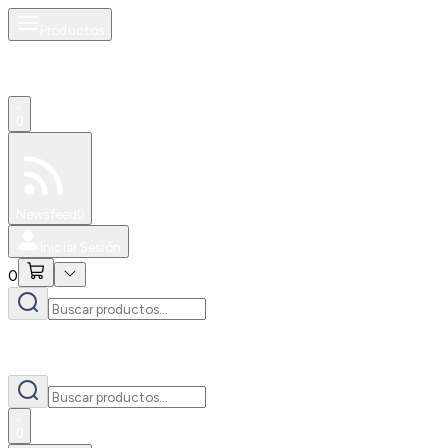
Productos
0
Especiales
Newsfeed
0
Iniciar Sesión
0
0