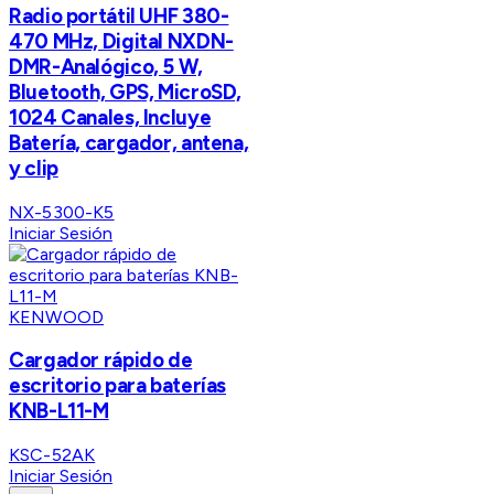
Radio portátil UHF 380-
470 MHz, Digital NXDN-
DMR-Analógico, 5 W,
Bluetooth, GPS, MicroSD,
1024 Canales, Incluye
Batería, cargador, antena,
y clip
NX-5300-K5
Iniciar Sesión
KENWOOD
Cargador rápido de
escritorio para baterías
KNB-L11-M
KSC-52AK
Iniciar Sesión