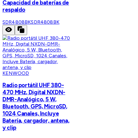
Capacidad de baterías de
respaldo
SDR4808BK
SDR4808BK
KENWOOD
Radio portátil UHF 380-
470 MHz, Digital NXDN-
DMR-Analógico, 5 W,
Bluetooth, GPS, MicroSD,
1024 Canales, Incluye
Batería, cargador, antena,
y clip