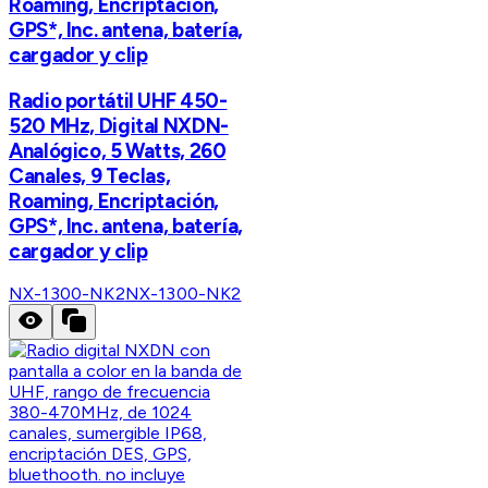
Roaming, Encriptación,
GPS*, Inc. antena, batería,
cargador y clip
Radio portátil UHF 450-
520 MHz, Digital NXDN-
Analógico, 5 Watts, 260
Canales, 9 Teclas,
Roaming, Encriptación,
GPS*, Inc. antena, batería,
cargador y clip
NX-1300-NK2
NX-1300-NK2