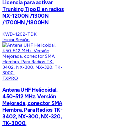
Licencia para activar
Trunking Tipo D en radios
NX-1200N /1300N
/1700HN /1800HN
KWD-1202-TDK
Iniciar Sesión
TXPRO
Antena UHF Helicoidal,
450-512 MHz. Versión
Mejorada, conector SMA
Hembra, Para Radios TK-
3402, NX-300, NX-320,
TK-3000.