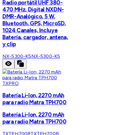
Radio portátil UHF 380-
470 MHz, Digital NXDN-
DMR-Analógico, 5 W,
Bluetooth, GPS, MicroSD,
1024 Canales, Incluye
Batería, cargador, antena,
y clip
NX-5300-K5
NX-5300-K5
TXPRO
Batería Li-Ion, 2270 mAh
para radio Matra TPH700
Batería Li-Ion, 2270 mAh
para radio Matra TPH700
TXTPH700B
TXTPH700B