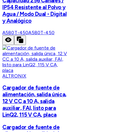
Capacidad 256 Canales /
IP54 Resistente al Polvo y
Agua / Modo Dual - Digital
y Analógico
A580T-450
A580T-450
ALTRONIX
Cargador de fuente de
alimentación, salida única,
12 V CC a 10 A, salida
auxiliar, FAI, listo para
LinQ2, 115 V CA, placa
Cargador de fuente de