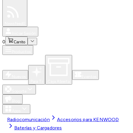
Especiales
Newsfeed
0
Iniciar Sesión
0
Carrito
Productos
Nuevos
Eventos
Para Ti
Caja Abierta
Soporte
Blog
Apps
Radiocomunicación
Accesorios para KENWOOD
Baterías y Cargadores