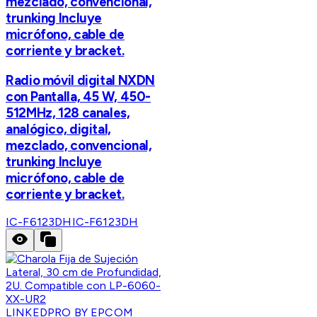
mezclado, convencional,
trunking Incluye
micrófono, cable de
corriente y bracket.
Radio móvil digital NXDN
con Pantalla, 45 W, 450-
512MHz, 128 canales,
analógico, digital,
mezclado, convencional,
trunking Incluye
micrófono, cable de
corriente y bracket.
IC-F6123DH
IC-F6123DH
LINKEDPRO BY EPCOM