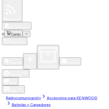
Especiales
Newsfeed
0
Iniciar Sesión
0
Carrito
Productos
Nuevos
Eventos
Para Ti
Caja Abierta
Soporte
Blog
Apps
Radiocomunicación
Accesorios para KENWOOD
Baterías y Cargadores