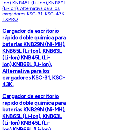
TXPRO
Cargador de escritorio
rápido doble química para
baterías KNB29N (Ni-MH),
KNB65L (Li-Ion), KNB63L
(Li-Ion) KNB45L (Li-
Ion),KNB69L (Li-Ion).
Alternativa para los
cargadores KSC-31, KSC-
43K.
Cargador de escritorio
rápido doble química para
baterías KNB29N (Ni-MH),
KNB65L (Li-Ion), KNB63L
(Li-Ion) KNB45L (Li-
Ion),KNB69L (Li-Ion).