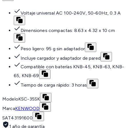
Voltaje universal AC 100-240V, 50-60Hz, 0.3 A
Dimensiones compactas: 8.63 x 4.32 x 10 cm
Peso ligero: 95 g sin adaptador
Incluye cargador y adaptador de pared
Compatible con baterías KNB-45, KNB-63, KNB-
65, KNB-69
Tiempo de carga rápido: 3 horas
Modelo
KSC-35SK
Marca
KENWOOD
SAT
43191600
1 año de garantía