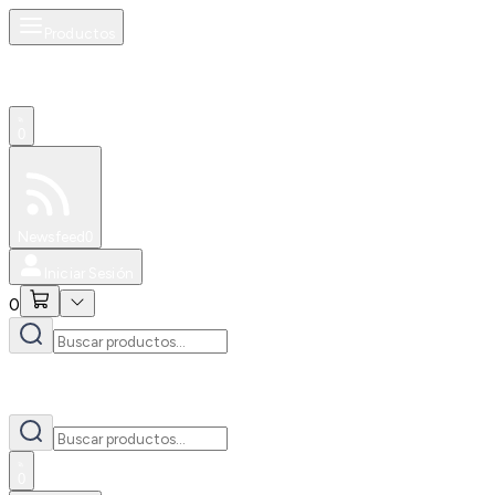
Productos
0
Especiales
Newsfeed
0
Iniciar Sesión
0
0