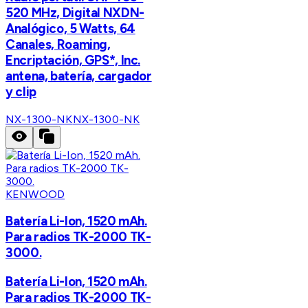
520 MHz, Digital NXDN-
Analógico, 5 Watts, 64
Canales, Roaming,
Encriptación, GPS*, Inc.
antena, batería, cargador
y clip
NX-1300-NK
NX-1300-NK
KENWOOD
Batería Li-Ion, 1520 mAh.
Para radios TK-2000 TK-
3000.
Batería Li-Ion, 1520 mAh.
Para radios TK-2000 TK-