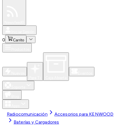
Especiales
Newsfeed
0
Iniciar Sesión
0
Carrito
Productos
Nuevos
Eventos
Para Ti
Caja Abierta
Soporte
Blog
Apps
Radiocomunicación
Accesorios para KENWOOD
Baterías y Cargadores