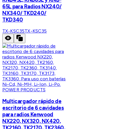
65L para Radios NX240/
NX340/ TKD240/
TKD340
TX-KSC35
TX-KSC35
POWER PRODUCTS
Multicargador rápido de
escritorio de 6 cavidades
para radios Kenwood
NX220, NX320, NX420,
TK2160, TK2170, TK2360,