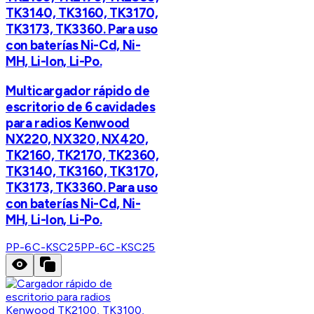
TK3140, TK3160, TK3170,
TK3173, TK3360. Para uso
con baterías Ni-Cd, Ni-
MH, Li-Ion, Li-Po.
Multicargador rápido de
escritorio de 6 cavidades
para radios Kenwood
NX220, NX320, NX420,
TK2160, TK2170, TK2360,
TK3140, TK3160, TK3170,
TK3173, TK3360. Para uso
con baterías Ni-Cd, Ni-
MH, Li-Ion, Li-Po.
PP-6C-KSC25
PP-6C-KSC25