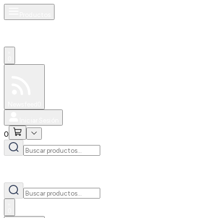
Productos
0
Especiales
Newsfeed
0
Iniciar Sesión
0
0