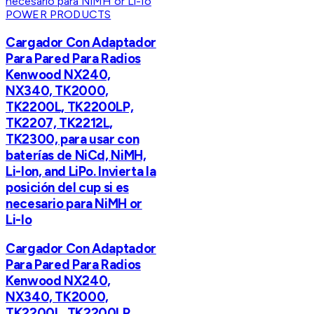
POWER PRODUCTS
Cargador Con Adaptador
Para Pared Para Radios
Kenwood NX240,
NX340, TK2000,
TK2200L, TK2200LP,
TK2207, TK2212L,
TK2300, para usar con
baterías de NiCd, NiMH,
Li-Ion, and LiPo. Invierta la
posición del cup si es
necesario para NiMH or
Li-Io
Cargador Con Adaptador
Para Pared Para Radios
Kenwood NX240,
NX340, TK2000,
TK2200L, TK2200LP,