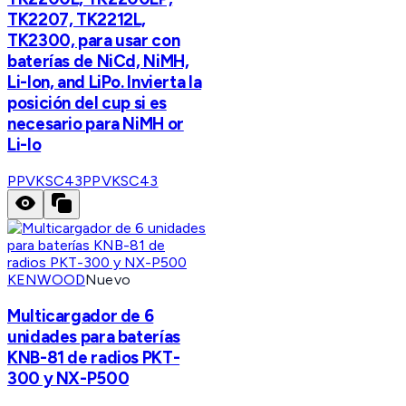
TK2207, TK2212L,
TK2300, para usar con
baterías de NiCd, NiMH,
Li-Ion, and LiPo. Invierta la
posición del cup si es
necesario para NiMH or
Li-Io
PPVKSC43
PPVKSC43
KENWOOD
Nuevo
Multicargador de 6
unidades para baterías
KNB-81 de radios PKT-
300 y NX-P500