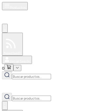
Productos
0
Especiales
Newsfeed
0
Iniciar Sesión
0
0