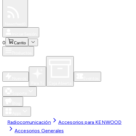
Especiales
Newsfeed
0
Iniciar Sesión
0
Carrito
Productos
Nuevos
Eventos
Para Ti
Caja Abierta
Soporte
Blog
Apps
Radiocomunicación
Accesorios para KENWOOD
Accesorios Generales