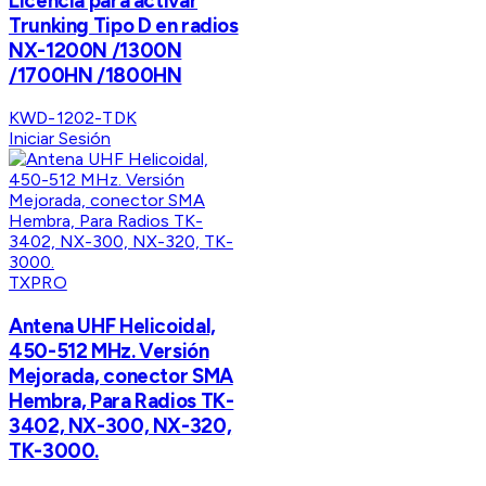
Licencia para activar
Trunking Tipo D en radios
NX-1200N /1300N
/1700HN /1800HN
KWD-1202-TDK
Iniciar Sesión
TXPRO
Antena UHF Helicoidal,
450-512 MHz. Versión
Mejorada, conector SMA
Hembra, Para Radios TK-
3402, NX-300, NX-320,
TK-3000.