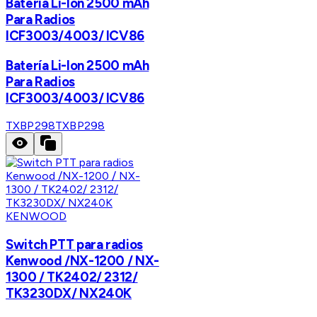
Batería Li-Ion 2500 mAh
Para Radios
ICF3003/4003/ ICV86
Batería Li-Ion 2500 mAh
Para Radios
ICF3003/4003/ ICV86
TXBP298
TXBP298
KENWOOD
Switch PTT para radios
Kenwood /NX-1200 / NX-
1300 / TK2402/ 2312/
TK3230DX/ NX240K