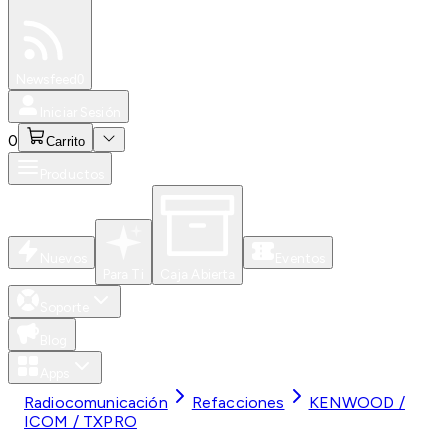
Especiales
Newsfeed
0
Iniciar Sesión
0
Carrito
Productos
Nuevos
Eventos
Para Ti
Caja Abierta
Soporte
Blog
Apps
Radiocomunicación
Refacciones
KENWOOD /
ICOM / TXPRO