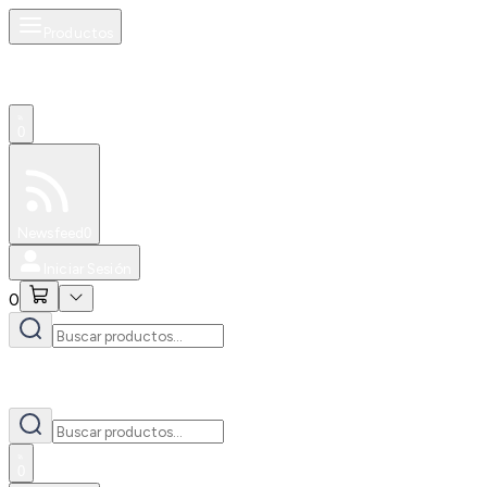
Productos
0
Especiales
Newsfeed
0
Iniciar Sesión
0
0