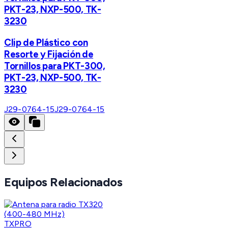
PKT-23, NXP-500, TK-
3230
Clip de Plástico con
Resorte y Fijación de
Tornillos para PKT-300,
PKT-23, NXP-500, TK-
3230
J29-0764-15
J29-0764-15
Equipos Relacionados
TXPRO