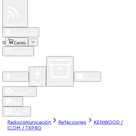
Especiales
Newsfeed
0
Iniciar Sesión
0
Carrito
Productos
Nuevos
Eventos
Para Ti
Caja Abierta
Soporte
Blog
Apps
Radiocomunicación
Refacciones
KENWOOD /
ICOM / TXPRO