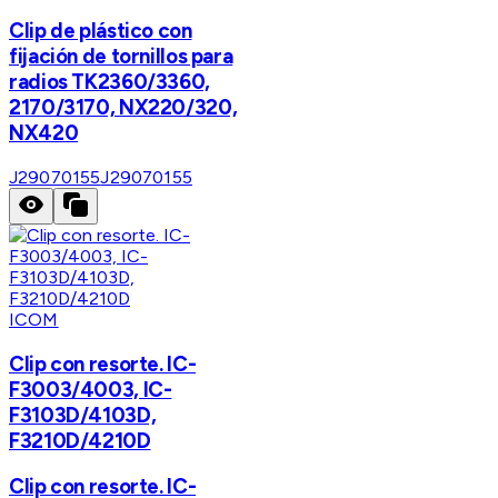
Clip de plástico con
fijación de tornillos para
radios TK2360/3360,
2170/3170, NX220/320,
NX420
J29070155
J29070155
ICOM
Clip con resorte. IC-
F3003/4003, IC-
F3103D/4103D,
F3210D/4210D
Clip con resorte. IC-