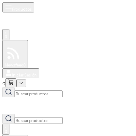
Productos
0
Especiales
Newsfeed
0
Iniciar Sesión
0
0