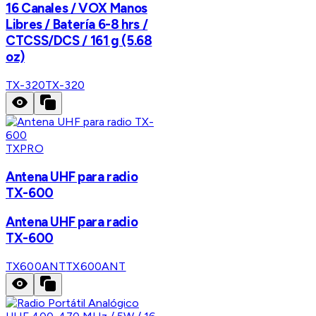
16 Canales / VOX Manos
Libres / Batería 6-8 hrs /
CTCSS/DCS / 161 g (5.68
oz)
TX-320
TX-320
TXPRO
Antena UHF para radio
TX-600
Antena UHF para radio
TX-600
TX600ANT
TX600ANT