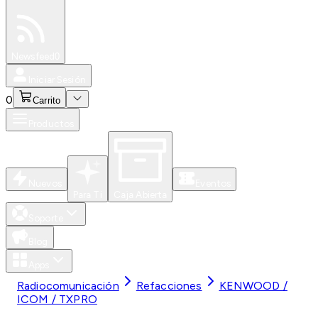
Especiales
Newsfeed
0
Iniciar Sesión
0
Carrito
Productos
Nuevos
Eventos
Para Ti
Caja Abierta
Soporte
Blog
Apps
Radiocomunicación
Refacciones
KENWOOD /
ICOM / TXPRO