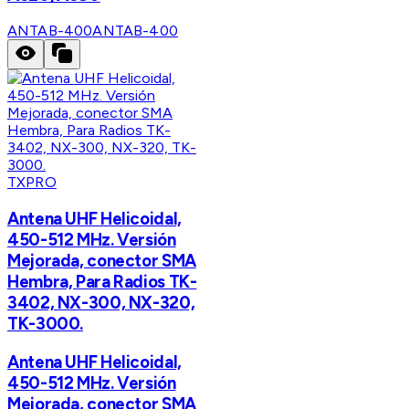
ANTAB-400
ANTAB-400
TXPRO
Antena UHF Helicoidal,
450-512 MHz. Versión
Mejorada, conector SMA
Hembra, Para Radios TK-
3402, NX-300, NX-320,
TK-3000.
Antena UHF Helicoidal,
450-512 MHz. Versión
Mejorada, conector SMA