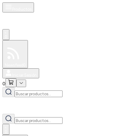
Productos
0
Especiales
Newsfeed
0
Iniciar Sesión
0
0