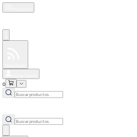
Productos
0
Especiales
Newsfeed
0
Iniciar Sesión
0
0