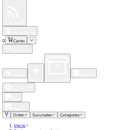
Especiales
Newsfeed
0
Iniciar Sesión
0
Carrito
Productos
Nuevos
Eventos
Para Ti
Caja Abierta
Soporte
Blog
Apps
Orden
Sucursales
Categorías
Inicio