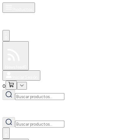
Productos
0
Especiales
Newsfeed
0
Iniciar Sesión
0
0