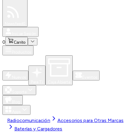
Especiales
Newsfeed
0
Iniciar Sesión
0
Carrito
Productos
Nuevos
Eventos
Para Ti
Caja Abierta
Soporte
Blog
Apps
Radiocomunicación
Accesorios para Otras Marcas
Baterías y Cargadores