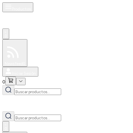
Productos
0
Especiales
Newsfeed
0
Iniciar Sesión
0
0