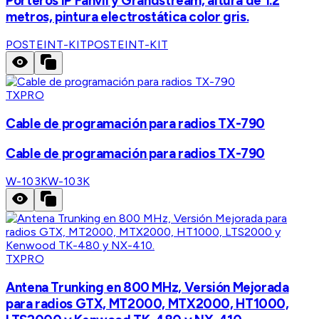
Porteros IP Fanvil y Grandstream, altura de 1.2
metros, pintura electrostática color gris.
POSTEINT-KIT
POSTEINT-KIT
TXPRO
Cable de programación para radios TX-790
Cable de programación para radios TX-790
W-103K
W-103K
TXPRO
Antena Trunking en 800 MHz, Versión Mejorada
para radios GTX, MT2000, MTX2000, HT1000,