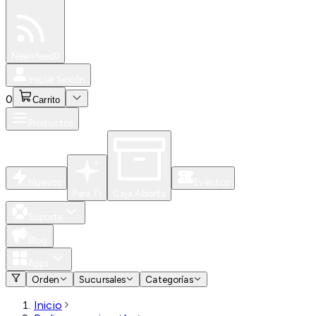
Especiales
Newsfeed
0
Iniciar Sesión
0
Carrito
Productos
Nuevos
Eventos
Para Ti
Caja Abierta
Soporte
Blog
Apps
Orden
Sucursales
Categorías
Inicio