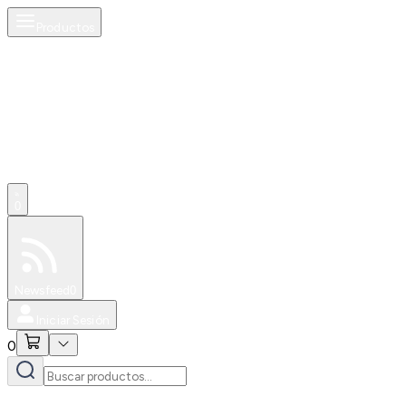
Productos
0
Especiales
Newsfeed
0
Iniciar Sesión
0