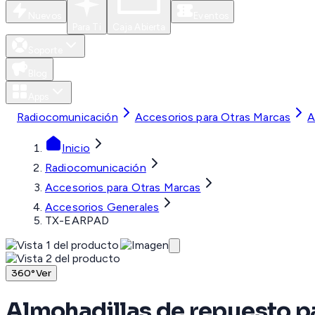
Nuevos
Eventos
Para Ti
Caja Abierta
Soporte
Blog
Apps
Radiocomunicación
Accesorios para Otras Marcas
A
Inicio
Radiocomunicación
Accesorios para Otras Marcas
Accesorios Generales
TX-EARPAD
360°
Ver
Almohadillas de repuesto p