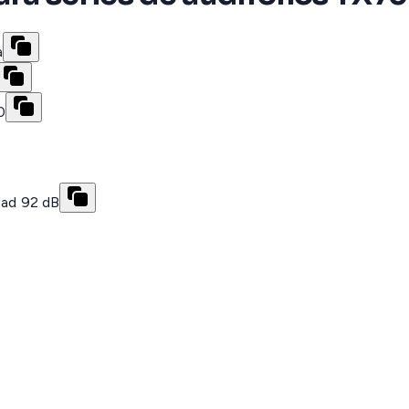
a
0
dad 92 dB