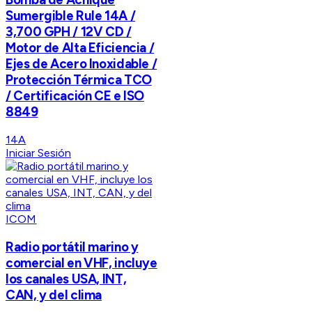
Sumergible Rule 14A /
3,700 GPH / 12V CD /
Motor de Alta Eficiencia /
Ejes de Acero Inoxidable /
Protección Térmica TCO
/ Certificación CE e ISO
8849
14A
Iniciar Sesión
ICOM
Radio portátil marino y
comercial en VHF, incluye
los canales USA, INT,
CAN, y del clima