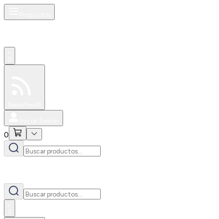
Productos
0
Especiales
Newsfeed
0
Iniciar Sesión
0
0