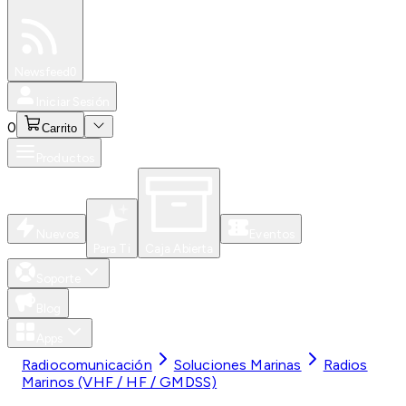
Especiales
Newsfeed
0
Iniciar Sesión
0
Carrito
Productos
Nuevos
Eventos
Para Ti
Caja Abierta
Soporte
Blog
Apps
Radiocomunicación
Soluciones Marinas
Radios
Marinos (VHF / HF / GMDSS)