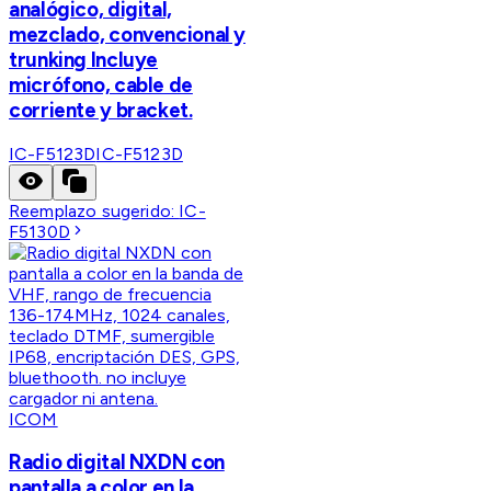
analógico, digital,
mezclado, convencional y
trunking Incluye
micrófono, cable de
corriente y bracket.
IC-F5123D
IC-F5123D
Reemplazo sugerido:
IC-
F5130D
ICOM
Radio digital NXDN con
pantalla a color en la