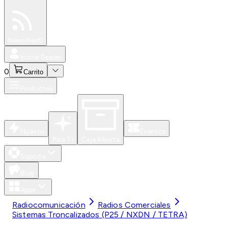
Especiales
Newsfeed
0
Iniciar Sesión
0
Carrito
Productos
Nuevos
Eventos
Para Ti
Caja Abierta
Soporte
Blog
Apps
Radiocomunicación
Radios Comerciales
Sistemas Troncalizados (P25 / NXDN / TETRA)