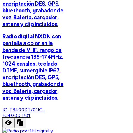
encriptación DES, GPS,
bluethooth, grabador de
voz. Batería, cargador,
antena y clip incluidos.
Radio digital NXDN con
pantalla a color en la
banda de VHF, rango de
frecuencia 136-174MHz,
1024 canales, teclado
DTMF, sumergible IP67,
encriptación DES, GPS,
bluethooth, grabador de
voz. Batería, cargador,
antena y clip incluidos.
IC-F3400DT/01
IC-
F3400DT/01