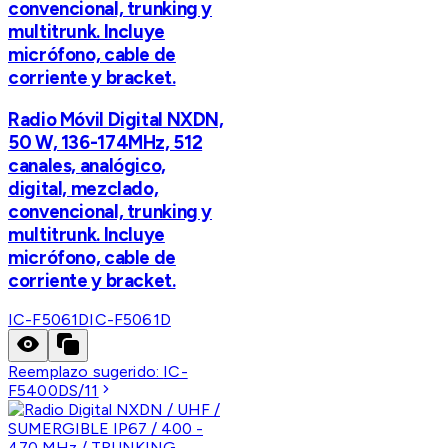
convencional, trunking y
multitrunk. Incluye
micrófono, cable de
corriente y bracket.
Radio Móvil Digital NXDN,
50 W, 136-174MHz, 512
canales, analógico,
digital, mezclado,
convencional, trunking y
multitrunk. Incluye
micrófono, cable de
corriente y bracket.
IC-F5061D
IC-F5061D
Reemplazo sugerido:
IC-
F5400DS/11