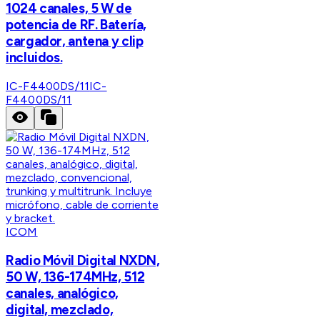
1024 canales, 5 W de
potencia de RF. Batería,
cargador, antena y clip
incluidos.
IC-F4400DS/11
IC-
F4400DS/11
ICOM
Radio Móvil Digital NXDN,
50 W, 136-174MHz, 512
canales, analógico,
digital, mezclado,