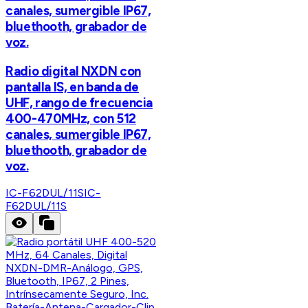
canales, sumergible IP67,
bluethooth, grabador de
voz.
Radio digital NXDN con
pantalla IS, en banda de
UHF, rango de frecuencia
400-470MHz, con 512
canales, sumergible IP67,
bluethooth, grabador de
voz.
IC-F62DUL/11S
IC-
F62DUL/11S