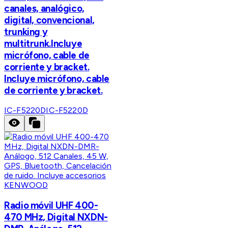
canales, analógico,
digital, convencional,
trunking y
multitrunk.Incluye
micrófono, cable de
corriente y bracket.
Incluye micrófono, cable
de corriente y bracket.
IC-F5220D
IC-F5220D
KENWOOD
Radio móvil UHF 400-
470 MHz, Digital NXDN-