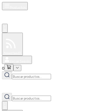
Productos
0
Especiales
Newsfeed
0
Iniciar Sesión
0
0