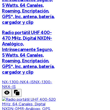
5 Watts, 64 Canales,
Roaming, Encriptación,
GPS*, Inc. antena, batería,
cargador y clip
Radio portátil UHF 400-
470 MHz, Digital NXDN-
Analógico,
Intrínsecamente Seguro,
5 Watts, 64 Canales,
Roaming, Encriptación,
GPS*, Inc. antena, batería,
cargador y clip
NX-1300-NK4-IS
NX-1300-
NK4-IS