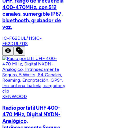
UHF, rango de frecuencia
400-470MHz, con 512
canales, sumergible IP67,
bluethooth, grabador de
voz.
IC-F62DUL/11S
IC-
F62DUL/11S
KENWOOD
Radio portátil UHF 400-
470 MHz, Digital NXDN-
Analógico,
Intrínsecamente Seguro,