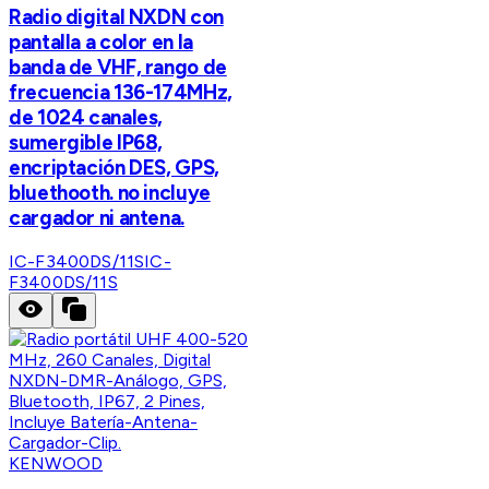
Radio digital NXDN con
pantalla a color en la
banda de VHF, rango de
frecuencia 136-174MHz,
de 1024 canales,
sumergible IP68,
encriptación DES, GPS,
bluethooth. no incluye
cargador ni antena.
IC-F3400DS/11S
IC-
F3400DS/11S
KENWOOD