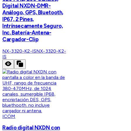
Digital NXDN-DMR-
Análogo, GPS, Bluetooth,
IP67, 2 Pines,
Intrínsecamente Seguro,
Inc. Batería-Antena-
Cargador-Clip
NX-3320-K2-IS
NX-3320-K2-
IS
ICOM
Radio digital NXDN con