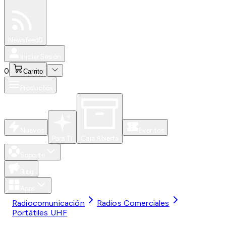
Especiales
Newsfeed
0
Iniciar Sesión
0
Carrito
Productos
Nuevos
Eventos
Para Ti
Caja Abierta
Soporte
Blog
Apps
Radiocomunicación
Radios Comerciales
Portátiles UHF