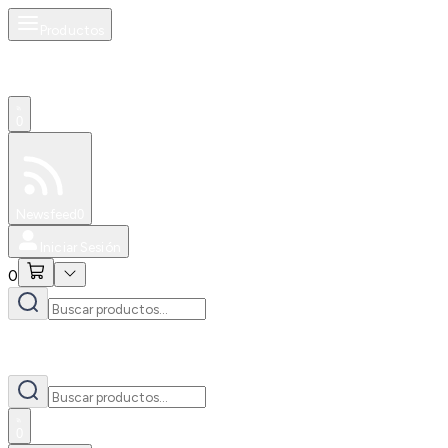
Productos
0
Especiales
Newsfeed
0
Iniciar Sesión
0
0