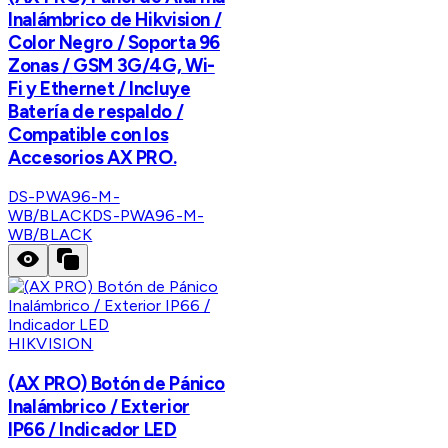
Inalámbrico de Hikvision /
Color Negro / Soporta 96
Zonas / GSM 3G/4G, Wi-
Fi y Ethernet / Incluye
Batería de respaldo /
Compatible con los
Accesorios AX PRO.
DS-PWA96-M-
WB/BLACK
DS-PWA96-M-
WB/BLACK
HIKVISION
(AX PRO) Botón de Pánico
Inalámbrico / Exterior
IP66 / Indicador LED