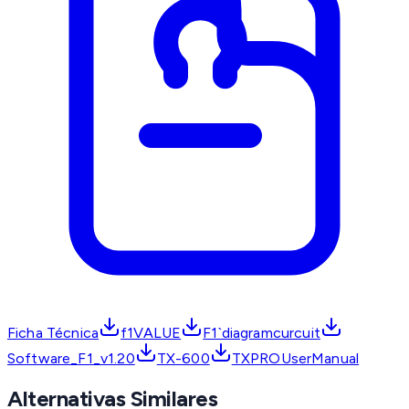
Ficha Técnica
f1VALUE
F1`diagramcurcuit
Software_F1_v1.20
TX-600
TXPROUserManual
Alternativas Similares