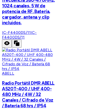
frecuencia 380-470MHz,
1024 canales, 5 W de
potencia de RF. Batería,
cargador, antena y clip
incluidos.
IC-F4400DS/11
IC-
F4400DS/11
ABELL
Radio Portátil DMR ABELL
A520T-400 / UHF 400-
480 MHz / 4W / 32
Canales / Cifrado de Voz
/ Batería 68 hrs / IP54