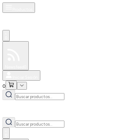
Productos
0
Especiales
Newsfeed
0
Iniciar Sesión
0
0