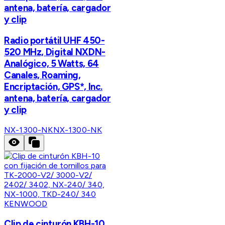
antena, batería, cargador
y clip
Radio portátil UHF 450-
520 MHz, Digital NXDN-
Analógico, 5 Watts, 64
Canales, Roaming,
Encriptación, GPS*, Inc.
antena, batería, cargador
y clip
NX-1300-NK
NX-1300-NK
KENWOOD
Clip de cinturón KBH-10