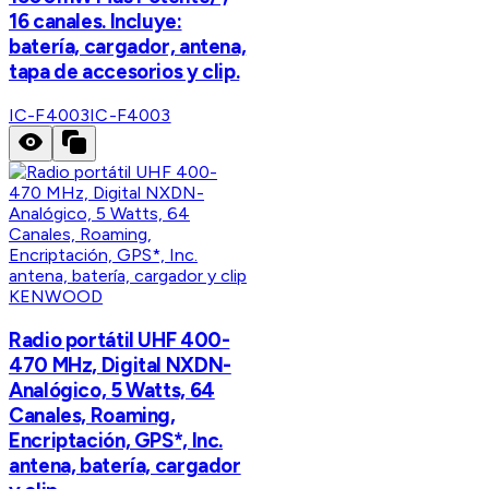
16 canales. Incluye:
batería, cargador, antena,
tapa de accesorios y clip.
IC-F4003
IC-F4003
KENWOOD
Radio portátil UHF 400-
470 MHz, Digital NXDN-
Analógico, 5 Watts, 64
Canales, Roaming,
Encriptación, GPS*, Inc.
antena, batería, cargador