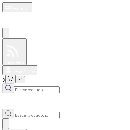
Productos
0
Especiales
Newsfeed
0
Iniciar Sesión
0
0