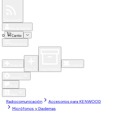
Especiales
Newsfeed
0
Iniciar Sesión
0
Carrito
Productos
Nuevos
Eventos
Para Ti
Caja Abierta
Soporte
Blog
Apps
Radiocomunicación
Accesorios para KENWOOD
Micrófonos y Diademas