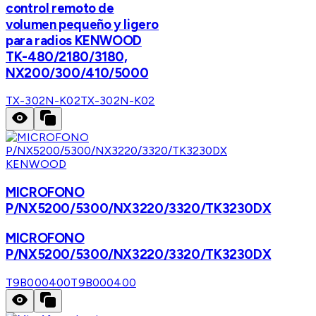
control remoto de
volumen pequeño y ligero
para radios KENWOOD
TK-480/2180/3180,
NX200/300/410/5000
TX-302N-K02
TX-302N-K02
KENWOOD
MICROFONO
P/NX5200/5300/NX3220/3320/TK3230DX
MICROFONO
P/NX5200/5300/NX3220/3320/TK3230DX
T9B000400
T9B000400