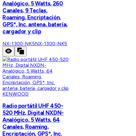
Analógico, 5 Watts, 260
Canales, 9 Teclas,
Roaming, Encriptación,
GPS*, Inc. antena, batería,
cargador y clip
NX-1300-NK5
NX-1300-NK5
KENWOOD
Radio portátil UHF 450-
520 MHz, Digital NXDN-
Analógico, 5 Watts, 64
Canales, Roaming,
Encriptación, GPS*, Inc.