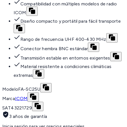
Compatibilidad con múltiples modelos de radio
ICOM
Diseño compacto y portátil para fácil transporte
Rango de frecuencia UHF 400-430 MHz
Conector hembra BNC estándar
Transmisión estable en entornos exigentes
Material resistente a condiciones climáticas
extremas
Modelo
FA-SC25U
Marca
ICOM
SAT
43221729
3 años de garantía
Inicia sesión para ver precios especiales