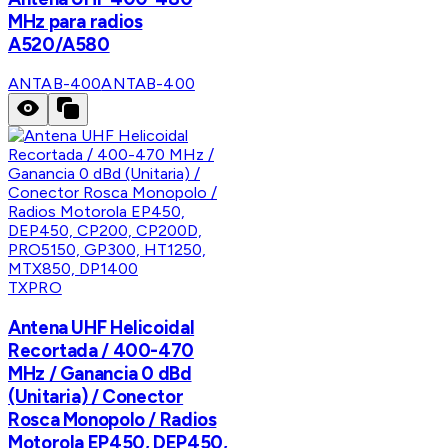
MHz para radios
A520/A580
ANTAB-400
ANTAB-400
TXPRO
Antena UHF Helicoidal
Recortada / 400-470
MHz / Ganancia 0 dBd
(Unitaria) / Conector
Rosca Monopolo / Radios
Motorola EP450, DEP450,