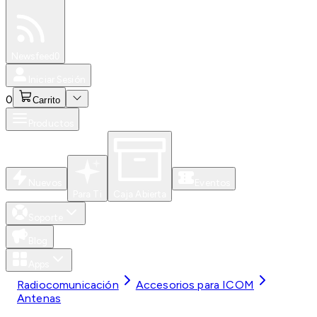
Especiales
Newsfeed
0
Iniciar Sesión
0
Carrito
Productos
Nuevos
Eventos
Para Ti
Caja Abierta
Soporte
Blog
Apps
Radiocomunicación
Accesorios para ICOM
Antenas