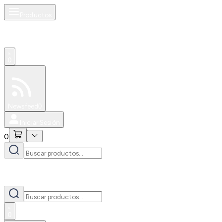
Productos
0
Especiales
Newsfeed
0
Iniciar Sesión
0
0