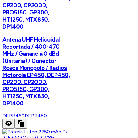
CP200, CP200D,
PRO5150, GP300,
HT1250, MTX850,
DP1400
Antena UHF Helicoidal
Recortada / 400-470
MHz / Ganancia 0 dBd
(Unitaria) / Conector
Rosca Monopolo / Radios
Motorola EP450, DEP450,
CP200, CP200D,
PRO5150, GP300,
HT1250, MTX850,
DP1400
DEPR450
DEPR450