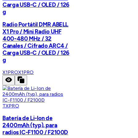
Carga USB-C / OLED / 126
g
Radio Portátil DMR ABELL
X1 Pro / Mini Radio UHF
400-480 MHz / 32
Canales / Cifrado ARC4 /
Carga USB-C / OLED / 126
g
X1PRO
X1PRO
TXPRO
Batería de Li-Ion de
2400mAh (typ), para
radios IC-F1100 / F2100D