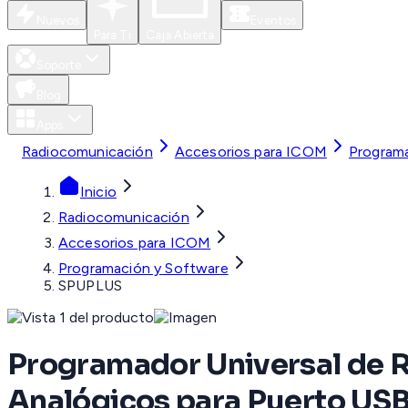
Nuevos
Eventos
Para Ti
Caja Abierta
Soporte
Blog
Apps
Radiocomunicación
Accesorios para ICOM
Programa
Inicio
Radiocomunicación
Accesorios para ICOM
Programación y Software
SPUPLUS
Programador Universal de 
Analógicos para Puerto US