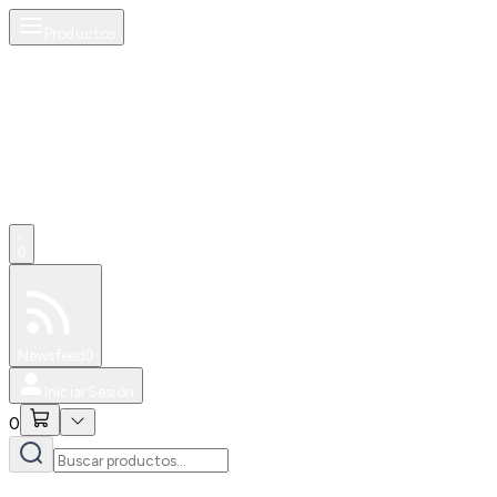
Productos
0
Especiales
Newsfeed
0
Iniciar Sesión
0