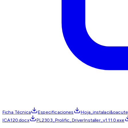
Ficha Técnica
Especificaciones
Hoja_instalaci&oacute
ICA120.docx
PL2303_Prolific_DriverInstaller_v1.11.0.exe