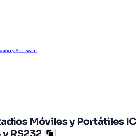
ción y Software
Radios Móviles y Portátile
B y RS232