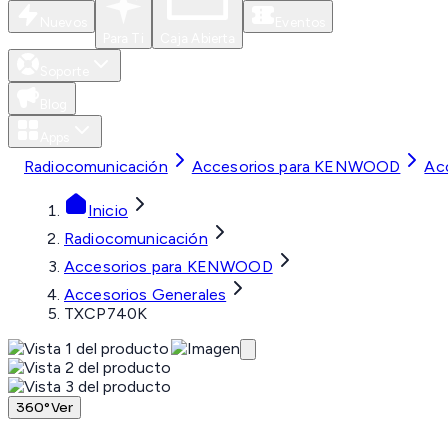
Nuevos
Eventos
Para Ti
Caja Abierta
Soporte
Blog
Apps
Radiocomunicación
Accesorios para KENWOOD
Ac
Inicio
Radiocomunicación
Accesorios para KENWOOD
Accesorios Generales
TXCP740K
360°
Ver