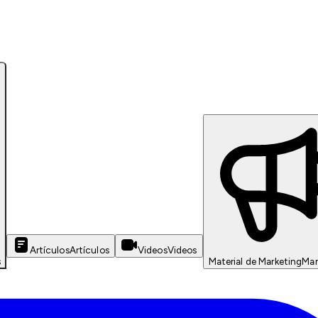
Artículos
Artículos
Videos
Videos
s
Material de Marketing
Mar