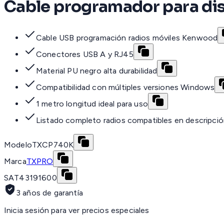
Cable programador para di
Cable USB programación radios móviles Kenwood
Conectores USB A y RJ45
Material PU negro alta durabilidad
Compatibilidad con múltiples versiones Windows
1 metro longitud ideal para uso
Listado completo radios compatibles en descripci
Modelo
TXCP740K
Marca
TXPRO
SAT
43191600
3 años de garantía
Inicia sesión para ver precios especiales