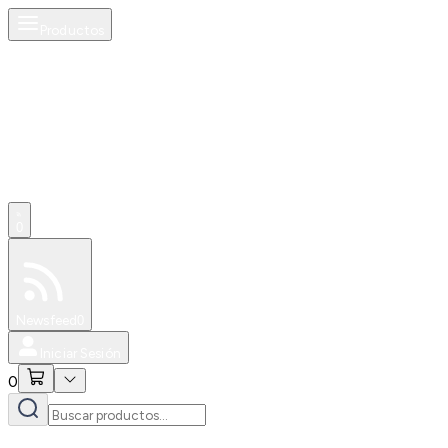
Productos
0
Especiales
Newsfeed
0
Iniciar Sesión
0