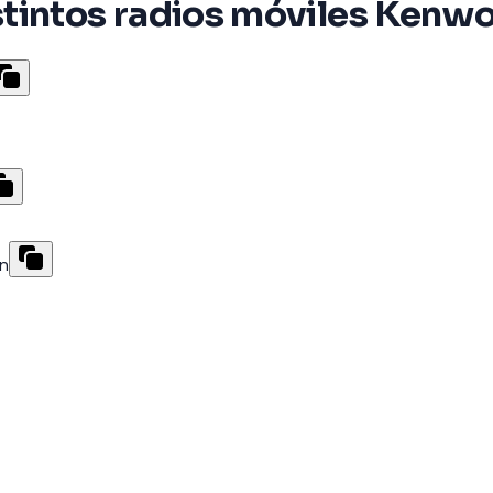
stintos radios móviles Kenw
ón