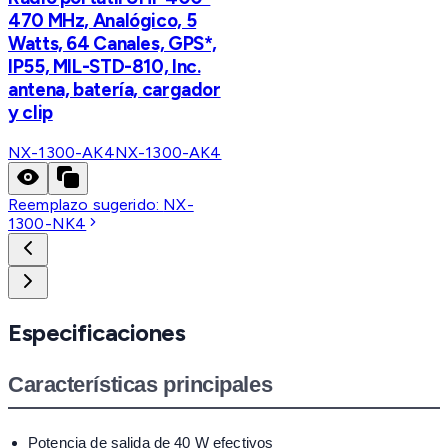
470 MHz, Analógico, 5
Watts, 64 Canales, GPS*,
IP55, MIL-STD-810, Inc.
antena, batería, cargador
y clip
NX-1300-AK4
NX-1300-AK4
Reemplazo sugerido:
NX-
1300-NK4
Especificaciones
Características principales
Potencia de salida de 40 W efectivos