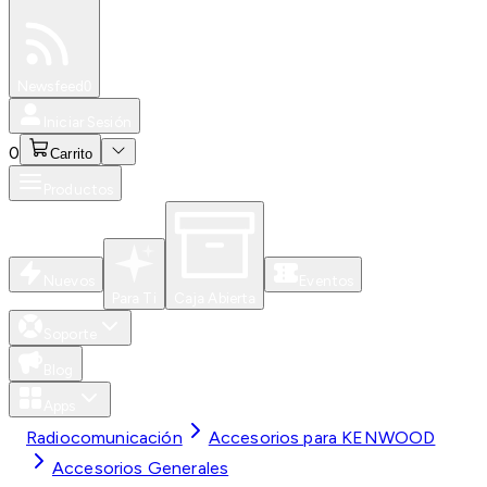
Especiales
Newsfeed
0
Iniciar Sesión
0
Carrito
Productos
Nuevos
Eventos
Para Ti
Caja Abierta
Soporte
Blog
Apps
Radiocomunicación
Accesorios para KENWOOD
Accesorios Generales