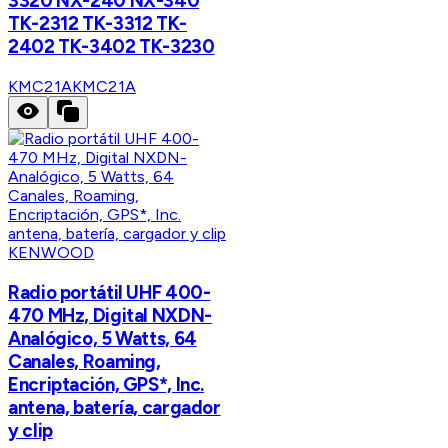
3320 NX-240 NX-340
TK-2312 TK-3312 TK-
2402 TK-3402 TK-3230
KMC21A
KMC21A
KENWOOD
Radio portátil UHF 400-
470 MHz, Digital NXDN-
Analógico, 5 Watts, 64
Canales, Roaming,
Encriptación, GPS*, Inc.
antena, batería, cargador
y clip