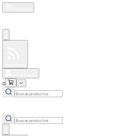
Productos
0
Especiales
Newsfeed
0
Iniciar Sesión
0
0