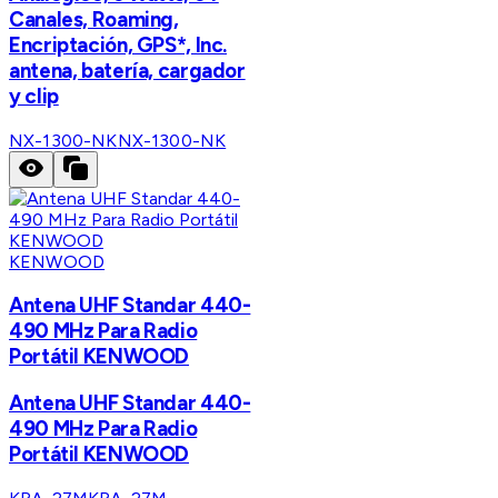
Canales, Roaming,
Encriptación, GPS*, Inc.
antena, batería, cargador
y clip
NX-1300-NK
NX-1300-NK
KENWOOD
Antena UHF Standar 440-
490 MHz Para Radio
Portátil KENWOOD
Antena UHF Standar 440-
490 MHz Para Radio
Portátil KENWOOD