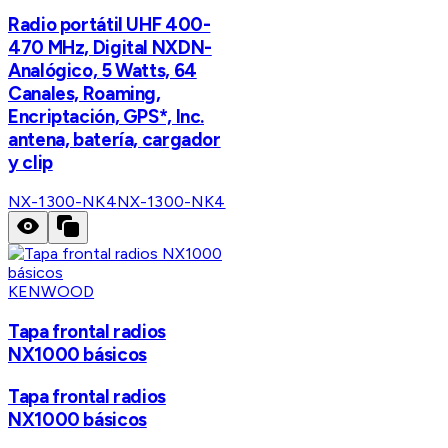
Radio portátil UHF 400-
470 MHz, Digital NXDN-
Analógico, 5 Watts, 64
Canales, Roaming,
Encriptación, GPS*, Inc.
antena, batería, cargador
y clip
NX-1300-NK4
NX-1300-NK4
KENWOOD
Tapa frontal radios
NX1000 básicos
Tapa frontal radios
NX1000 básicos