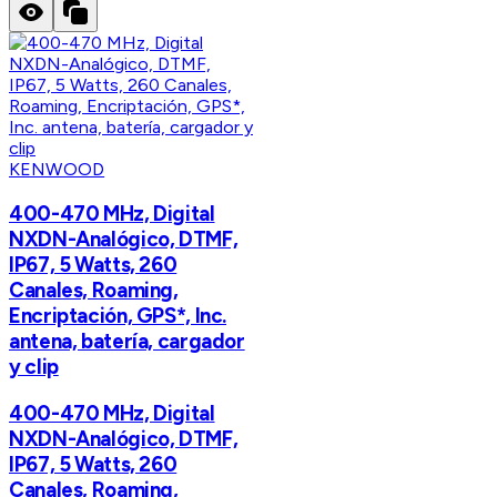
KENWOOD
400-470 MHz, Digital
NXDN-Analógico, DTMF,
IP67, 5 Watts, 260
Canales, Roaming,
Encriptación, GPS*, Inc.
antena, batería, cargador
y clip
400-470 MHz, Digital
NXDN-Analógico, DTMF,
IP67, 5 Watts, 260
Canales, Roaming,