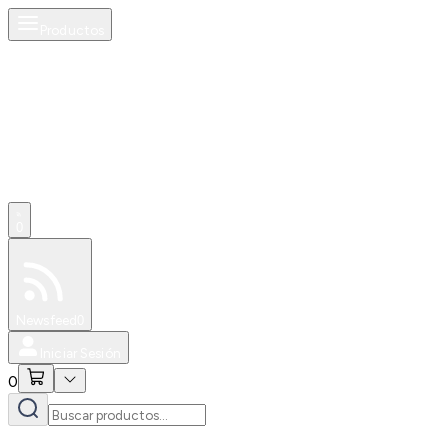
Productos
0
Especiales
Newsfeed
0
Iniciar Sesión
0