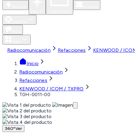
Nuevos
Eventos
Para Ti
Caja Abierta
Soporte
Blog
Apps
Radiocomunicación
Refacciones
KENWOOD / ICOM
Inicio
Radiocomunicación
Refacciones
KENWOOD / ICOM / TXPRO
T0H-0011-00
360°
Ver