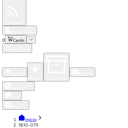
Especiales
Newsfeed
0
Iniciar Sesión
0
Carrito
Productos
Nuevos
Eventos
Para Ti
Caja Abierta
Soporte
Blog
Apps
Inicio
1810-075