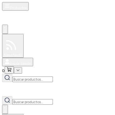
Productos
0
Especiales
Newsfeed
0
Iniciar Sesión
0
0