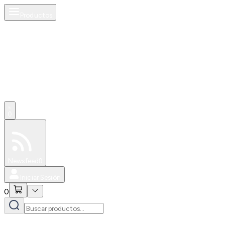
Productos
0
Especiales
Newsfeed
0
Iniciar Sesión
0