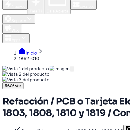
Nuevos
Eventos
Para Ti
Caja Abierta
Soporte
Blog
Apps
Inicio
1862-010
360°
Ver
Refacción / PCB o Tarjeta E
1803, 1808, 1810 y 1819 / C