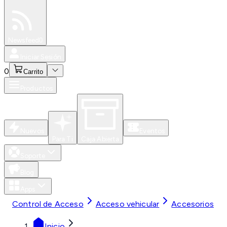
Especiales
Newsfeed
0
Iniciar Sesión
0
Carrito
Productos
Nuevos
Eventos
Para Ti
Caja Abierta
Soporte
Blog
Apps
Control de Acceso
Acceso vehicular
Accesorios
Inicio