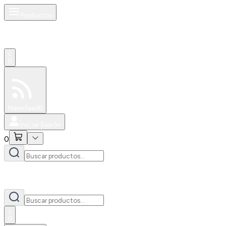
Productos
0
Especiales
Newsfeed
0
Iniciar Sesión
0
0