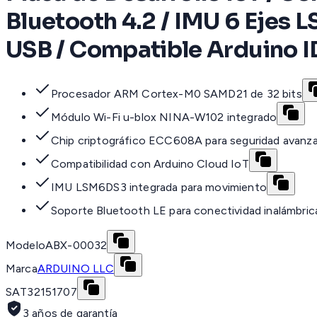
Bluetooth 4.2 / IMU 6 Ejes
USB / Compatible Arduino I
Procesador ARM Cortex-M0 SAMD21 de 32 bits
Módulo Wi-Fi u-blox NINA-W102 integrado
Chip criptográfico ECC608A para seguridad avanz
Compatibilidad con Arduino Cloud IoT
IMU LSM6DS3 integrada para movimiento
Soporte Bluetooth LE para conectividad inalámbric
Modelo
ABX-00032
Marca
ARDUINO LLC
SAT
32151707
3 años de garantía