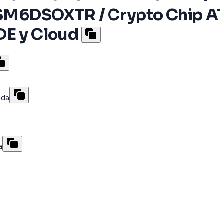
 LSM6DSOXTR / Crypto Chip A
DE y Cloud
ada
a