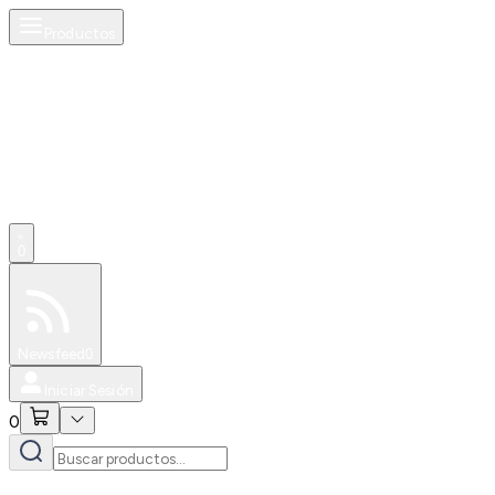
Productos
0
Especiales
Newsfeed
0
Iniciar Sesión
0