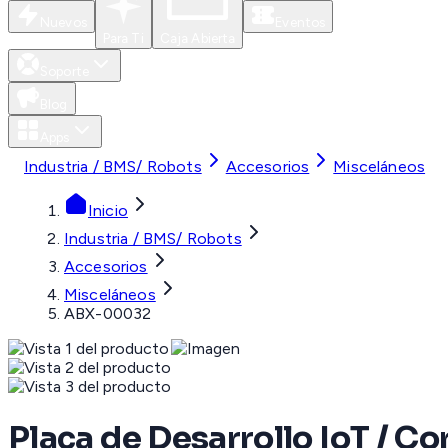
Nuevos
Eventos
Para Ti
Caja Abierta
Soporte
Blog
Apps
Industria / BMS/ Robots
Accesorios
Misceláneos
Inicio
Industria / BMS/ Robots
Accesorios
Misceláneos
ABX-00032
Placa de Desarrollo IoT / C