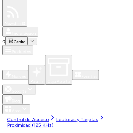
Especiales
Newsfeed
0
Iniciar Sesión
0
Carrito
Productos
Nuevos
Eventos
Para Ti
Caja Abierta
Soporte
Blog
Apps
Control de Acceso
Lectoras y Tarjetas
Proximidad (125 KHz)