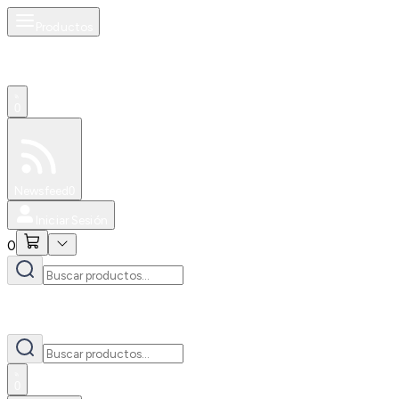
Productos
0
Especiales
Newsfeed
0
Iniciar Sesión
0
0