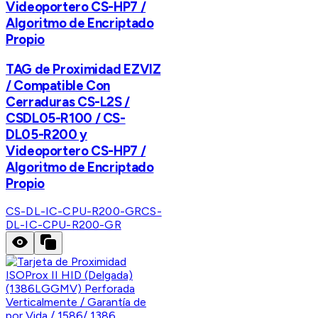
Videoportero CS-HP7 /
Algoritmo de Encriptado
Propio
TAG de Proximidad EZVIZ
/ Compatible Con
Cerraduras CS-L2S /
CSDL05-R100 / CS-
DL05-R200 y
Videoportero CS-HP7 /
Algoritmo de Encriptado
Propio
CS-DL-IC-CPU-R200-GR
CS-
DL-IC-CPU-R200-GR