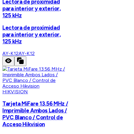
Lectora de proximidad
para interior y exterior,
125 kHz
Lectora de proximidad
para interior y exterior,
125 kHz
AY-K12
AY-K12
HIKVISION
Tarjeta MiFare 13.56 MHz /
Imprimible Ambos Lados /
PVC Blanco / Control de
Acceso Hikvision