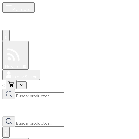
Productos
0
Especiales
Newsfeed
0
Iniciar Sesión
0
0