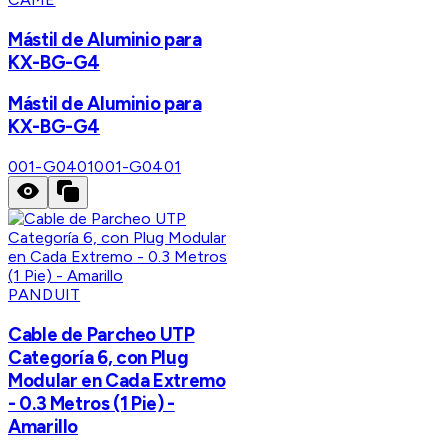
Mástil de Aluminio para
KX-BG-G4
Mástil de Aluminio para
KX-BG-G4
001-G0401
001-G0401
PANDUIT
Cable de Parcheo UTP
Categoría 6, con Plug
Modular en Cada Extremo
- 0.3 Metros (1 Pie) -
Amarillo