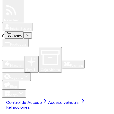
Especiales
Newsfeed
0
Iniciar Sesión
0
Carrito
Productos
Nuevos
Eventos
Para Ti
Caja Abierta
Soporte
Blog
Apps
Control de Acceso
Acceso vehicular
Refacciones