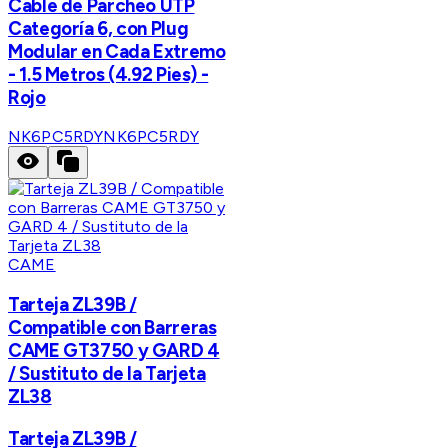
Cable de Parcheo UTP
Categoría 6, con Plug
Modular en Cada Extremo
- 1.5 Metros (4.92 Pies) -
Rojo
NK6PC5RDY
NK6PC5RDY
CAME
Tarteja ZL39B /
Compatible con Barreras
CAME GT3750 y GARD 4
/ Sustituto de la Tarjeta
ZL38
Tarteja ZL39B /