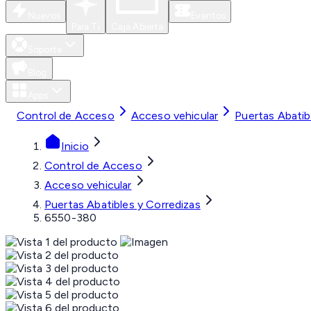
Nuevos
Eventos
Para Ti
Caja Abierta
Soporte
Blog
Apps
Control de Acceso
Acceso vehicular
Puertas Abatib
Inicio
Control de Acceso
Acceso vehicular
Puertas Abatibles y Corredizas
6550-380