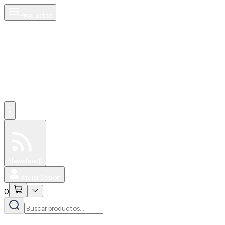
Productos
0
Especiales
Newsfeed
0
Iniciar Sesión
0