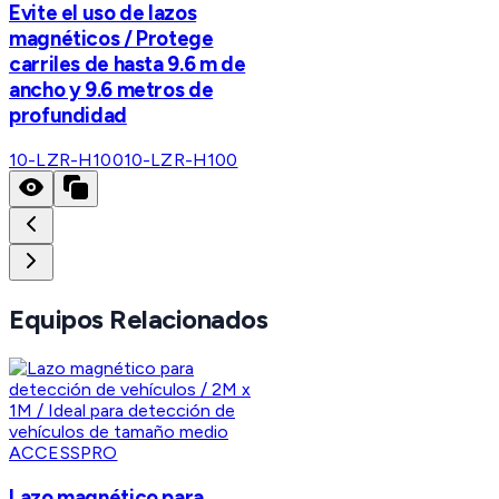
Evite el uso de lazos
magnéticos / Protege
carriles de hasta 9.6 m de
ancho y 9.6 metros de
profundidad
10-LZR-H100
10-LZR-H100
Equipos Relacionados
ACCESSPRO
Lazo magnético para