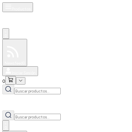
Productos
0
Especiales
Newsfeed
0
Iniciar Sesión
0
0