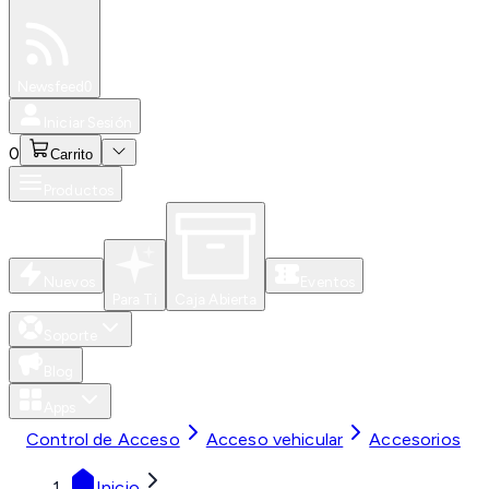
Especiales
Newsfeed
0
Iniciar Sesión
0
Carrito
Productos
Nuevos
Eventos
Para Ti
Caja Abierta
Soporte
Blog
Apps
Control de Acceso
Acceso vehicular
Accesorios
Inicio