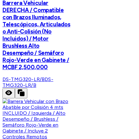
Barrera Vehicular
DERECHA / Compatible
con Brazos Iluminados,
Telescópicos, Articulados
o Anti-Colisión (No
Incluidos) / Motor
Brushless Alto
Desempeño / Semáforo
Rojo-Verde en Gabinete /
MCBF 2,500,000
DS-TMG320-LR/B
DS-
TMG320-LR/B