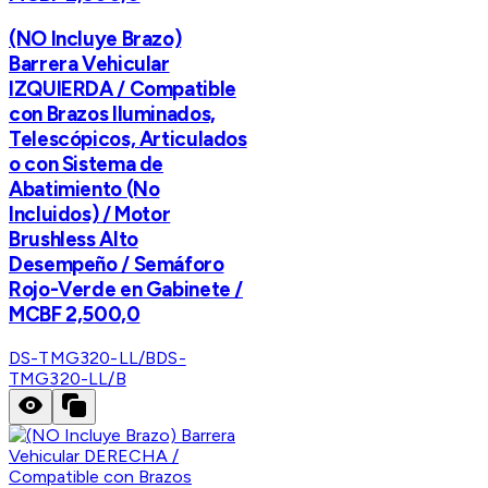
(NO Incluye Brazo)
Barrera Vehicular
IZQUIERDA / Compatible
con Brazos Iluminados,
Telescópicos, Articulados
o con Sistema de
Abatimiento (No
Incluidos) / Motor
Brushless Alto
Desempeño / Semáforo
Rojo-Verde en Gabinete /
MCBF 2,500,0
DS-TMG320-LL/B
DS-
TMG320-LL/B