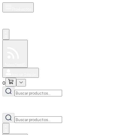
Productos
0
Especiales
Newsfeed
0
Iniciar Sesión
0
0