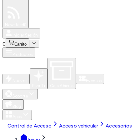
Especiales
Newsfeed
0
Iniciar Sesión
0
Carrito
Productos
Nuevos
Eventos
Para Ti
Caja Abierta
Soporte
Blog
Apps
Control de Acceso
Acceso vehicular
Accesorios
Inicio