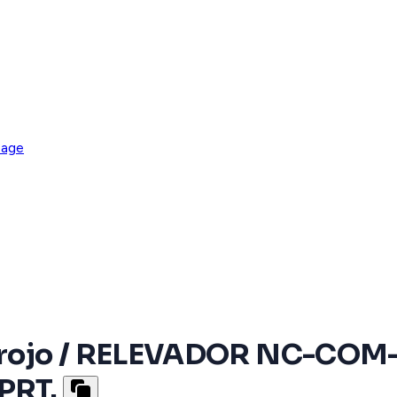
rage
frarojo / RELEVADOR NC-COM
PRT.