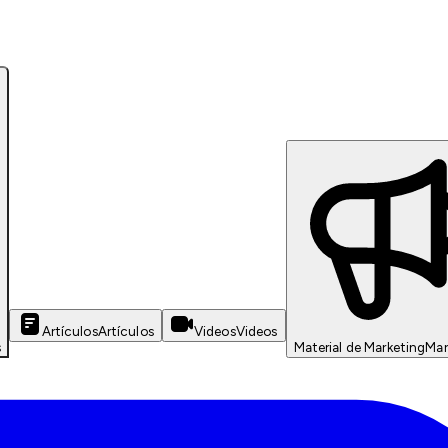
Artículos
Artículos
Videos
Videos
s
Material de Marketing
Mar