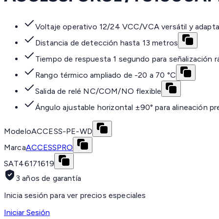
Voltaje operativo 12/24 VCC/VCA versátil y adapta
Distancia de detección hasta 13 metros
Tiempo de respuesta 1 segundo para señalización r
Rango térmico ampliado de -20 a 70 °C
Salida de relé NC/COM/NO flexible
Ángulo ajustable horizontal ±90° para alineación pr
Modelo
ACCESS-PE-WD
Marca
ACCESSPRO
SAT
46171619
3 años de garantía
Inicia sesión para ver precios especiales
Iniciar Sesión