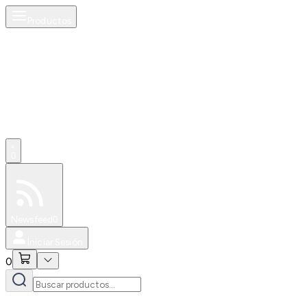
Productos
0
Especiales
Newsfeed
0
Iniciar Sesión
0