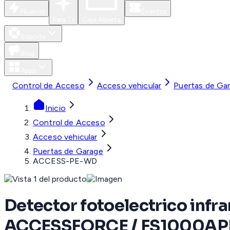
Nuevos
Eventos
Para Ti
Caja Abierta
Soporte
Blog
Apps
Control de Acceso
Acceso vehicular
Puertas de Ga
Inicio
Control de Acceso
Acceso vehicular
Puertas de Garage
ACCESS-PE-WD
Detector fotoelectrico in
ACCESSFORCE / FS1000AP