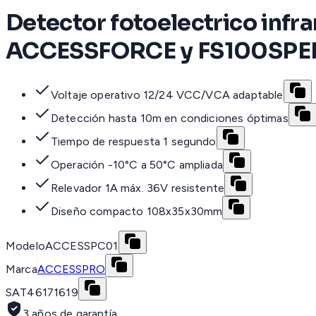
Detector fotoelectrico in
ACCESSFORCE y FS100SPE
Voltaje operativo 12/24 VCC/VCA adaptable
Detección hasta 10m en condiciones óptimas
Tiempo de respuesta 1 segundo
Operación -10°C a 50°C ampliada
Relevador 1A máx. 36V resistente
Diseño compacto 108x35x30mm
Modelo
ACCESSPC01
Marca
ACCESSPRO
SAT
46171619
3 años de garantía