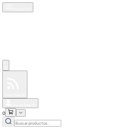
Productos
0
Especiales
Newsfeed
0
Iniciar Sesión
0