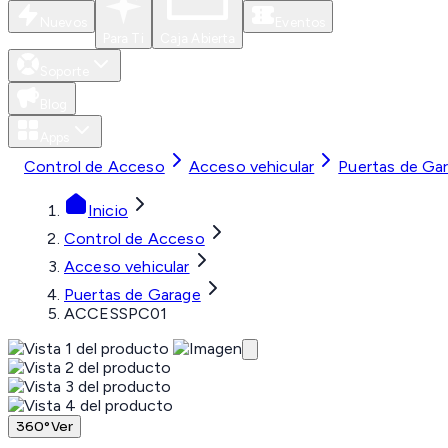
Nuevos
Eventos
Para Ti
Caja Abierta
Soporte
Blog
Apps
Control de Acceso
Acceso vehicular
Puertas de Ga
Inicio
Control de Acceso
Acceso vehicular
Puertas de Garage
ACCESSPC01
360°
Ver