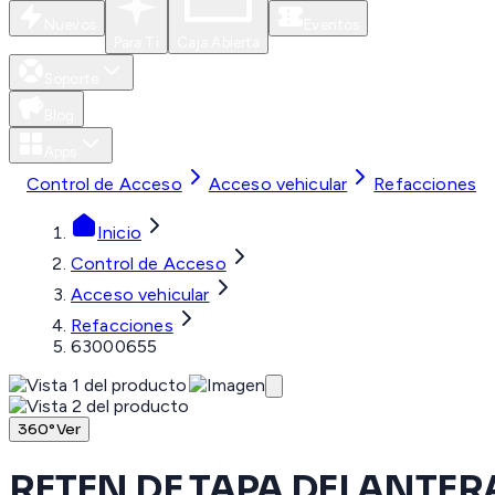
Nuevos
Eventos
Para Ti
Caja Abierta
Soporte
Blog
Apps
Control de Acceso
Acceso vehicular
Refacciones
Inicio
Control de Acceso
Acceso vehicular
Refacciones
63000655
360°
Ver
RETEN DE TAPA DELANTER