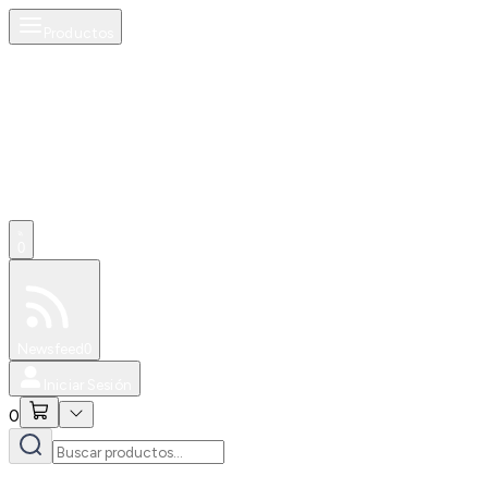
Productos
0
Especiales
Newsfeed
0
Iniciar Sesión
0