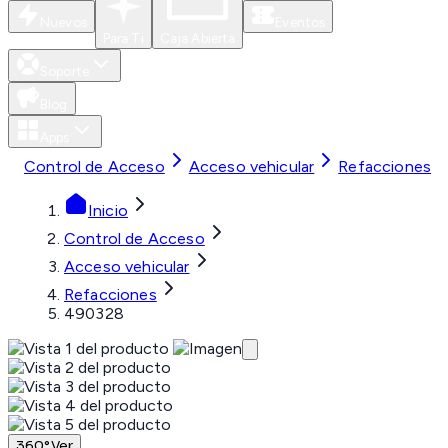
Nuevos
Eventos
Para Ti
Caja Abierta
Soporte
Blog
Apps
Control de Acceso
Acceso vehicular
Refacciones
Inicio
Control de Acceso
Acceso vehicular
Refacciones
490328
360°
Ver