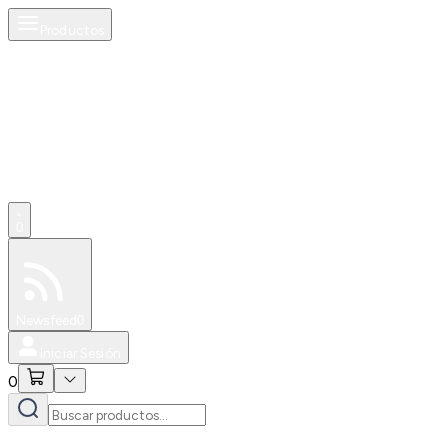
Productos
0
Especiales
Newsfeed
0
Iniciar Sesión
0