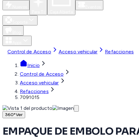
Nuevos
Eventos
Para Ti
Caja Abierta
Soporte
Blog
Apps
Control de Acceso
Acceso vehicular
Refacciones
Inicio
Control de Acceso
Acceso vehicular
Refacciones
7091015
360°
Ver
EMPAQUE DE EMBOLO PAR