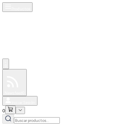
Productos
0
Especiales
Newsfeed
0
Iniciar Sesión
0