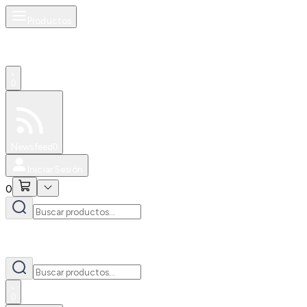
Productos
0
Especiales
Newsfeed
0
Iniciar Sesión
0
0