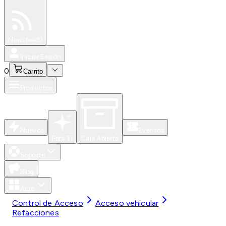
Especiales
Newsfeed
0
Iniciar Sesión
0
Carrito
Productos
Nuevos
Eventos
Para Ti
Caja Abierta
Soporte
Blog
Apps
Control de Acceso
Acceso vehicular
Refacciones