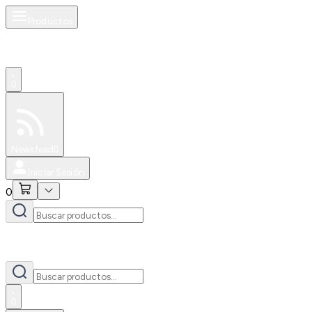
Productos
0
Especiales
Newsfeed
0
Iniciar Sesión
0
0