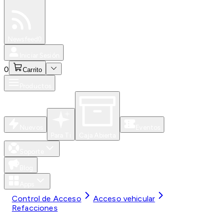
Especiales
Newsfeed
0
Iniciar Sesión
0
Carrito
Productos
Nuevos
Eventos
Para Ti
Caja Abierta
Soporte
Blog
Apps
Control de Acceso
Acceso vehicular
Refacciones