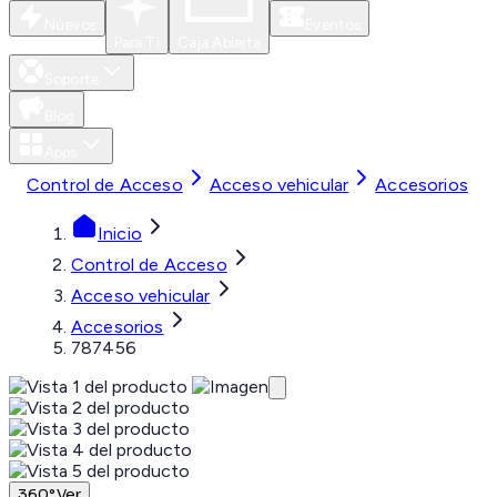
Nuevos
Eventos
Para Ti
Caja Abierta
Soporte
Blog
Apps
Control de Acceso
Acceso vehicular
Accesorios
Inicio
Control de Acceso
Acceso vehicular
Accesorios
787456
360°
Ver