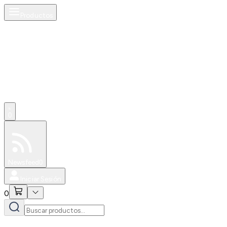
Productos
0
Especiales
Newsfeed
0
Iniciar Sesión
0