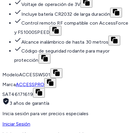
Voltaje de operación de 3V
Incluye batería CR2032 de larga duración
Control remoto RF compatible con AccessForce
y FS1000SPEED
Alcance inalámbrico de hasta 30 metros
Código de seguridad rodante para mayor
protección
Modelo
ACCESSWS01
Marca
ACCESSPRO
SAT
46171619
3 años de garantía
Inicia sesión para ver precios especiales
Iniciar Sesión