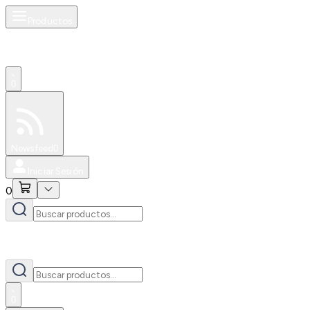
Productos
0
Especiales
Newsfeed
0
Iniciar Sesión
0
0