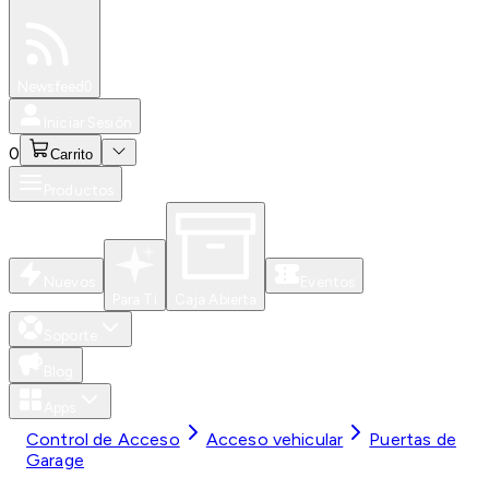
Especiales
Newsfeed
0
Iniciar Sesión
0
Carrito
Productos
Nuevos
Eventos
Para Ti
Caja Abierta
Soporte
Blog
Apps
Control de Acceso
Acceso vehicular
Puertas de
Garage