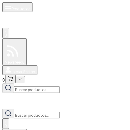
Productos
0
Especiales
Newsfeed
0
Iniciar Sesión
0
0