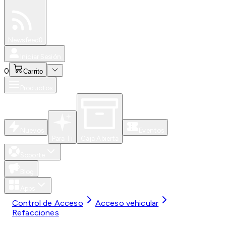
Especiales
Newsfeed
0
Iniciar Sesión
0
Carrito
Productos
Nuevos
Eventos
Para Ti
Caja Abierta
Soporte
Blog
Apps
Control de Acceso
Acceso vehicular
Refacciones