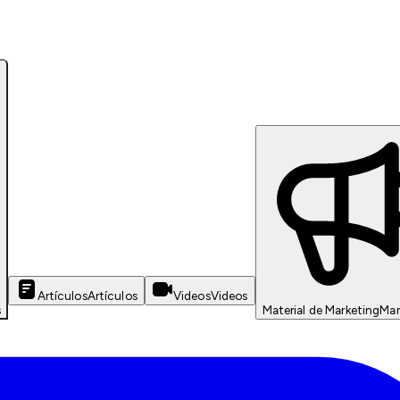
Artículos
Artículos
Videos
Videos
s
Material de Marketing
Mar