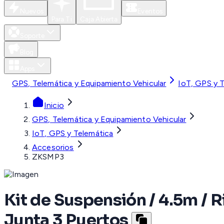
Nuevos
Eventos
Para Ti
Caja Abierta
Soporte
Blog
Apps
GPS, Telemática y Equipamiento Vehicular
IoT, GPS y 
Inicio
GPS, Telemática y Equipamiento Vehicular
IoT, GPS y Telemática
Accesorios
ZKSMP3
Kit de Suspensión / 4.5m / R
Junta 3 Puertos