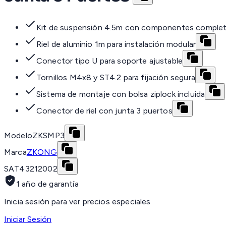
Kit de suspensión 4.5m con componentes comple
Riel de aluminio 1m para instalación modular
Conector tipo U para soporte ajustable
Tornillos M4x8 y ST4.2 para fijación segura
Sistema de montaje con bolsa ziplock incluida
Conector de riel con junta 3 puertos
Modelo
ZKSMP3
Marca
ZKONG
SAT
43212002
1 año de garantía
Inicia sesión para ver precios especiales
Iniciar Sesión