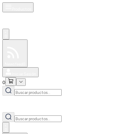
Productos
0
Especiales
Newsfeed
0
Iniciar Sesión
0
0