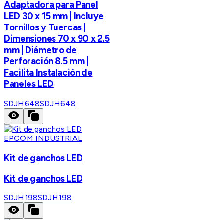
Adaptadora para Panel
LED 30 x 15 mm | Incluye
Tornillos y Tuercas |
Dimensiones 70 x 90 x 2.5
mm | Diámetro de
Perforación 8.5 mm |
Facilita Instalación de
Paneles LED
SDJH648
SDJH648
EPCOM INDUSTRIAL
Kit de ganchos LED
Kit de ganchos LED
SDJH198
SDJH198