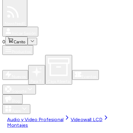
Especiales
Newsfeed
0
Iniciar Sesión
0
Carrito
Productos
Nuevos
Eventos
Para Ti
Caja Abierta
Soporte
Blog
Apps
Audio y Video Profesional
Videowall LCD
Montajes