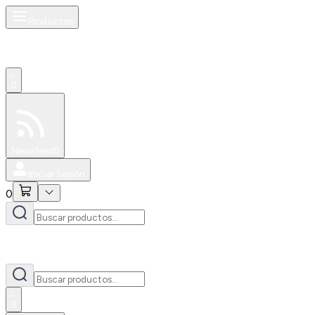
Productos
0
Especiales
Newsfeed
0
Iniciar Sesión
0
0