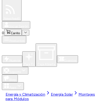
Especiales
Newsfeed
0
Iniciar Sesión
0
Carrito
Productos
Nuevos
Eventos
Para Ti
Caja Abierta
Soporte
Blog
Apps
Energía y Climatización
Energía Solar
Montajes
para Módulos