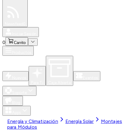
Especiales
Newsfeed
0
Iniciar Sesión
0
Carrito
Productos
Nuevos
Eventos
Para Ti
Caja Abierta
Soporte
Blog
Apps
Energía y Climatización
Energía Solar
Montajes
para Módulos