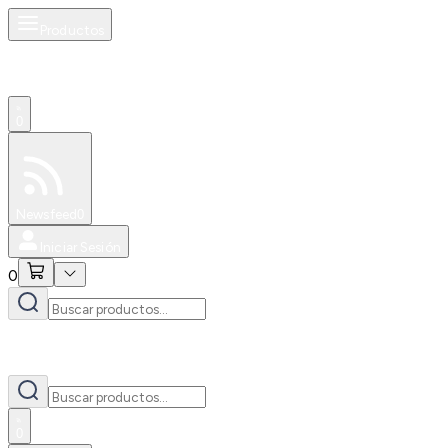
Productos
0
Especiales
Newsfeed
0
Iniciar Sesión
0
0