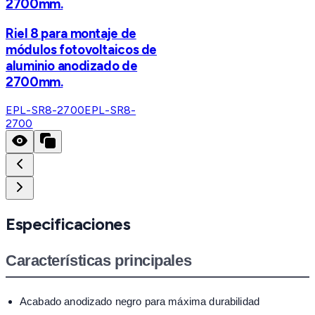
2700mm.
Riel 8 para montaje de
módulos fotovoltaicos de
aluminio anodizado de
2700mm.
EPL-SR8-2700
EPL-SR8-
2700
Especificaciones
Características principales
Acabado anodizado negro para máxima durabilidad