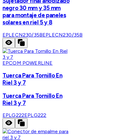
Sujetador final anodizado
negro 30 mm y 35 mm
para montaje de paneles
solares en riel 5 y 8
EPLECN230/35B
EPLECN230/35B
EPCOM POWERLINE
Tuerca Para Tornillo En
Riel 3 y 7
Tuerca Para Tornillo En
Riel 3 y 7
EPLG222
EPLG222