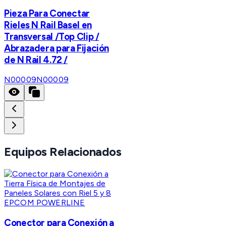
Pieza Para Conectar
Rieles N Rail Basel en
Transversal /Top Clip /
Abrazadera para Fijación
de N Rail 4.72 /
N00009
N00009
Equipos Relacionados
EPCOM POWERLINE
Conector para Conexión a