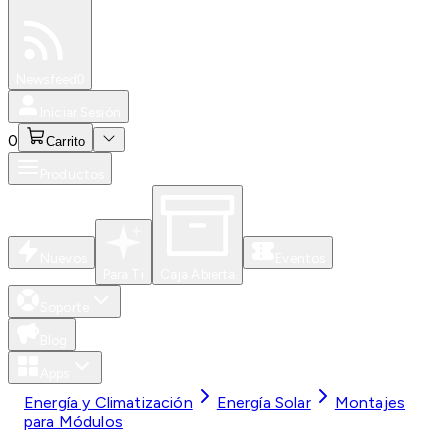
Especiales
Newsfeed
0
Iniciar Sesión
0
Carrito
Productos
Nuevos
Eventos
Para Ti
Caja Abierta
Soporte
Blog
Apps
Energía y Climatización
Energía Solar
Montajes
para Módulos