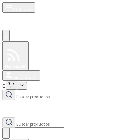
Productos
0
Especiales
Newsfeed
0
Iniciar Sesión
0
0