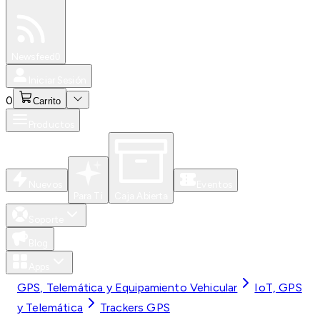
Especiales
Newsfeed
0
Iniciar Sesión
0
Carrito
Productos
Nuevos
Eventos
Para Ti
Caja Abierta
Soporte
Blog
Apps
GPS, Telemática y Equipamiento Vehicular
IoT, GPS
y Telemática
Trackers GPS