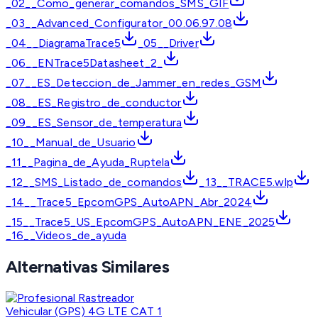
_02__Como_generar_comandos_SMS_GIF
_03__Advanced_Configurator_00.06.97.08
_04__DiagramaTrace5
_05__Driver
_06__ENTrace5Datasheet_2_
_07__ES_Deteccion_de_Jammer_en_redes_GSM
_08__ES_Registro_de_conductor
_09__ES_Sensor_de_temperatura
_10__Manual_de_Usuario
_11__Pagina_de_Ayuda_Ruptela
_12__SMS_Listado_de_comandos
_13__TRACE5.wlp
_14__Trace5_EpcomGPS_AutoAPN_Abr_2024
_15__Trace5_US_EpcomGPS_AutoAPN_ENE_2025
_16__Videos_de_ayuda
Alternativas Similares