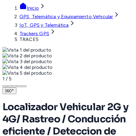
Inicio
GPS, Telemática y Equipamiento Vehicular
IoT, GPS y Telemática
Trackers GPS
TRACE5
1
/
5
360°
Localizador Vehicular 2G y
4G/ Rastreo / Conducción
eficiente / Deteccion de