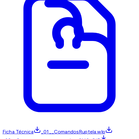
Ficha Técnica
_01__ComandosRuptela.wlp