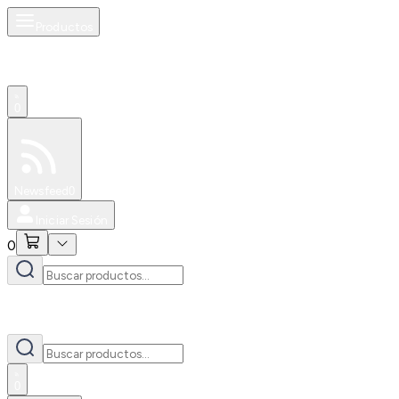
Productos
0
Especiales
Newsfeed
0
Iniciar Sesión
0
0