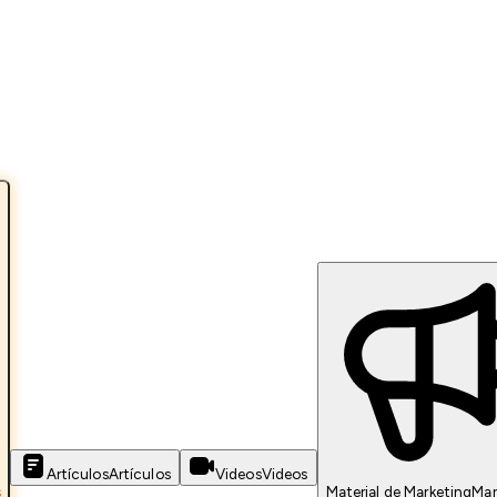
Artículos
Artículos
Videos
Videos
s
Material de Marketing
Mar