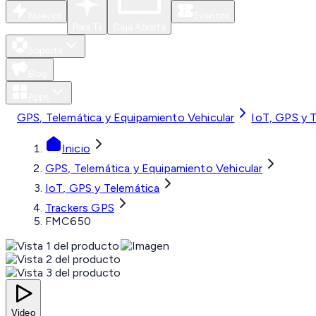
Nuevos
Eventos
Para Ti
Caja Abierta
Soporte
Blog
Apps
GPS, Telemática y Equipamiento Vehicular
IoT, GPS y 
Inicio
GPS, Telemática y Equipamiento Vehicular
IoT, GPS y Telemática
Trackers GPS
FMC650
Video