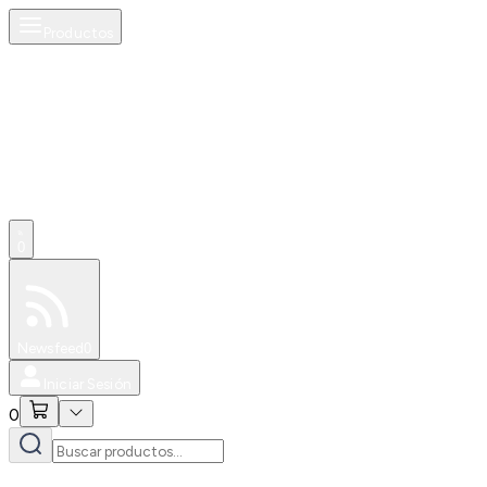
Productos
0
Especiales
Newsfeed
0
Iniciar Sesión
0