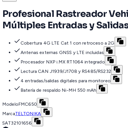
Profesional Rastreador Vehi
Múltiples Entradas y Salidas
Cobertura 4G LTE Cat 1 con retroceso a 2G
Antenas externas GNSS y LTE incluidas
Procesador NXP i.MX RT1064 integrado
Lectura CAN J1939/J1708 y RS485/RS232
4 entradas/salidas digitales para monitoreo
Batería de respaldo Ni-MH 550 mAh
Modelo
FMC650
Marca
TELTONIKA
SAT
32101656