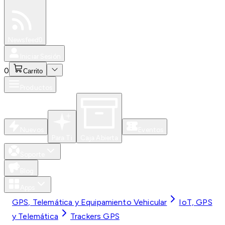
Especiales
Newsfeed
0
Iniciar Sesión
0
Carrito
Productos
Nuevos
Eventos
Para Ti
Caja Abierta
Soporte
Blog
Apps
GPS, Telemática y Equipamiento Vehicular
IoT, GPS
y Telemática
Trackers GPS