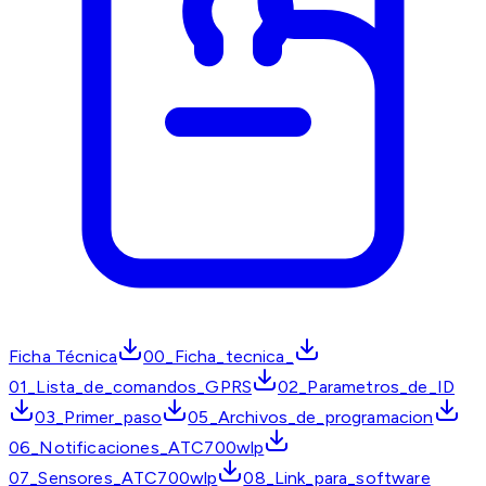
Ficha Técnica
00_Ficha_tecnica_
01_Lista_de_comandos_GPRS
02_Parametros_de_ID
03_Primer_paso
05_Archivos_de_programacion
06_Notificaciones_ATC700wlp
07_Sensores_ATC700wlp
08_Link_para_software