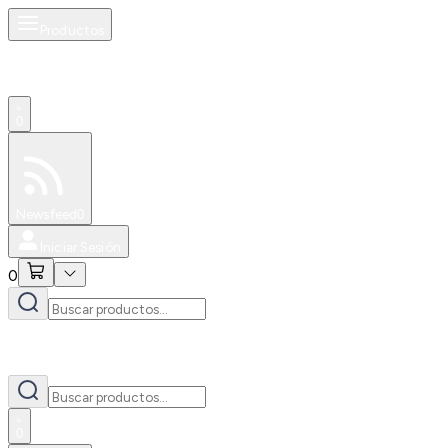
Productos
0
Especiales
Newsfeed
0
Iniciar Sesión
0
0