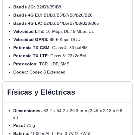
Bands 2G:
B2/B3/B5/B8
Bands 4G EU:
B1/B3/B5/B7/B8/B20/B28
Bands 4G LA:
B2/B3/B4/B5/B7/B8/B28/B66
Velocidad LTE:
10 Mbps DL / 5 Mbps UL
Velocidad GPRS:
85.6 Kbps DL/UL
Potencia TX GSM:
Class 4: 33±4dBM
Potencia TX LTE:
Class 3: 23±2dBM
Protocolos:
TCP, UDP, SMS
Codec:
Codec 8 Extended
Físicas y Eléctricas
Dimensiones:
62.2 x 54.2 x 20.3 mm (2.45 x 2.13 x 0.8
in)
Peso:
71 g
Batería:
1000 mAh Li-Po, 3.7V (3.7Wh)