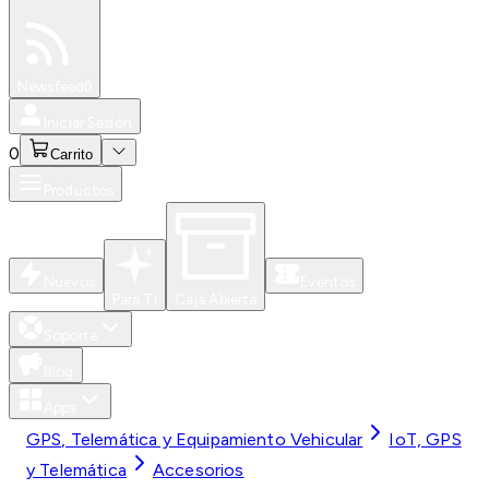
Especiales
Newsfeed
0
Iniciar Sesión
0
Carrito
Productos
Nuevos
Eventos
Para Ti
Caja Abierta
Soporte
Blog
Apps
GPS, Telemática y Equipamiento Vehicular
IoT, GPS
y Telemática
Accesorios