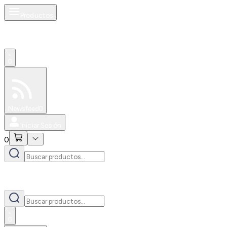
Productos
0
Especiales
Newsfeed
0
Iniciar Sesión
0
0