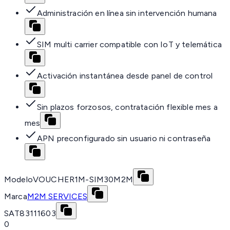
Administración en línea sin intervención humana
SIM multi carrier compatible con IoT y telemática
Activación instantánea desde panel de control
Sin plazos forzosos, contratación flexible mes a
mes
APN preconfigurado sin usuario ni contraseña
Modelo
VOUCHER1M-SIM30M2M
Marca
M2M SERVICES
SAT
83111603
0